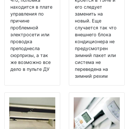
что, поломка
кроется в ТЭНе и
находится в плате
его следует
управления по
заменить на
причине
новый. Еще
проблемной
случается так что
электросети или
внешнего блока
проводка
кондиционера не
преподнесла
предусмотрен
сюрпризы, а так
зимний пакет или
же возможно все
система не
дело в пульте ДУ
переведена на
зимний рехим