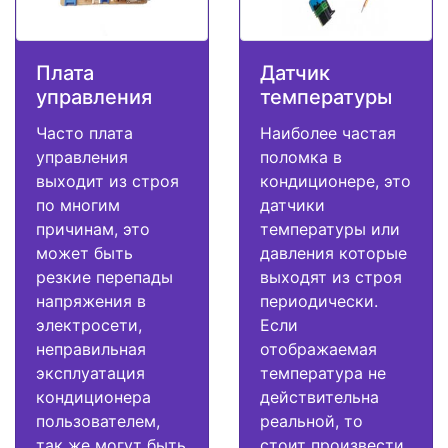
Плата
Датчик
управления
температуры
Часто плата
Наиболее частая
управления
поломка в
выходит из строя
кондиционере, это
по многим
датчики
причинам, это
температуры или
может быть
давления которые
резкие перепады
выходят из строя
напряжения в
периодически.
электросети,
Если
неправильная
отображаемая
эксплуатация
температура не
кондиционера
действительна
пользователем,
реальной, то
так же могут быть
стоит произвести