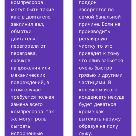
компрессора
поддон
могут быть такие
засоряется по
как: в двигателе
самой банальной
заклинил вал,
причине. Если не
обмотки
производить
двигателя
регулярную
перегорели от
чистку то это
перегрева,
приведет к тому
скачков
что слив забьется
напряжения или
очень быстро
механических
грязью и другими
повреждений, в
частицами. В
этом случае
конечном итоге
требуется полная
конденсату некуда
замена всего
будет деваться
компрессора. так
кроме как
же могут роль
вытекать наружу
сыграть
образуя на полу
испорченные
лужу.