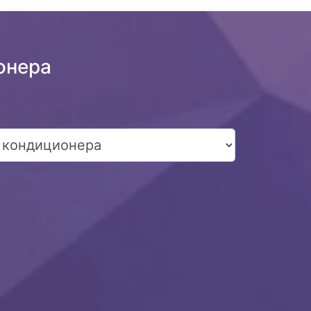
онера