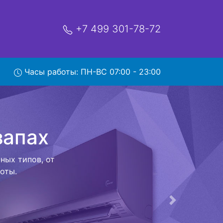
+7 499 301-78-72
ом в
Часы работы: ПН-ВС 07:00 - 23:00
ой которая
риезжает в
 договор с
о в сервисный
ый к работе
Следующая