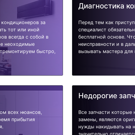
Диагностика к
 кондиционеров за
Перед тем как приступ
ать тот или иной
специалист обязательн
ов всегда с собой в
бесплатной основе. Чт
ые неоходимые
неисправности и в дал
Отремонтируем быстро,
вызывать мастера для 
Недорогие зап
ом всех нюансов,
Все запчасти которые 
время прибытия
замены, являются ориг
я.
нужды накидывать на н
значительно отличаетс