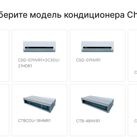
берите модель кондиционера Ch
CSG-07HVR1x2C3OU-
CSG-07HVR1
21HDR1
C
CTBCOU-18HMR1
CTB-48HVR1
C