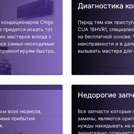
Диагностика к
 кондиционеров Chigo
Перед тем как приступ
е придется искать тот
CUA 18HVR1, специалис
их мастеров всегда с
на бесплатной основе.
 все самые неоходимые
неисправности и в дал
Отремонтируем быстро,
вызывать мастера для 
Недорогие зап
ом всех нюансов,
Все запчасти которые 
время прибытия
замены, являются ориг
я.
нужды накидывать на н
значительно отличаетс