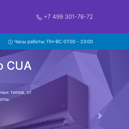
+7 499 301-78-72
 18HVR1
Часы работы: ПН-ВС 07:00 - 23:00
ой которая
риезжает в
 договор с
о в сервисный
ый к работе
Следующая