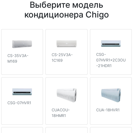
Выберите модель
кондиционера Chigo
CSG-
CS-25V3A-
CS-35V3A-
07HVR1x2C3OU
1C169
M169
-21HDR1
CSG-07HVR1
CUACOU-
CUA-18HVR1
18HMR1