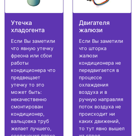
Утечка
Двигателя
хладогента
жалюзи
Если Вы заметили
Если Вы заметили
что явную утечку
что шторка
фреона или сбои
жалюзи
работы
кондиционера не
кондиционера что
передвигается в
предвещает
процессе
утечку то это
охлаждения
может быть:
воздуха и в
некачественно
ручную направляя
смонтирован
поток воздуха не
кондиционер,
происходит ни
вальцовка труб
каких движений,
желает лучшего,
то тут явно вышел
соединения плохо
из строя