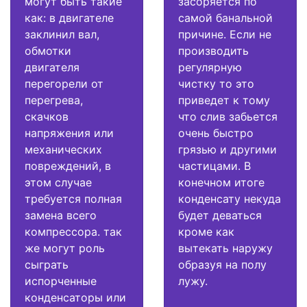
могут быть такие
засоряется по
как: в двигателе
самой банальной
заклинил вал,
причине. Если не
обмотки
производить
двигателя
регулярную
перегорели от
чистку то это
перегрева,
приведет к тому
скачков
что слив забьется
напряжения или
очень быстро
механических
грязью и другими
повреждений, в
частицами. В
этом случае
конечном итоге
требуется полная
конденсату некуда
замена всего
будет деваться
компрессора. так
кроме как
же могут роль
вытекать наружу
сыграть
образуя на полу
испорченные
лужу.
конденсаторы или