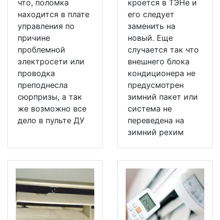
что, поломка
кроется в ТЭНе и
находится в плате
его следует
управления по
заменить на
причине
новый. Еще
проблемной
случается так что
электросети или
внешнего блока
проводка
кондиционера не
преподнесла
предусмотрен
сюрпризы, а так
зимний пакет или
же возможно все
система не
дело в пульте ДУ
переведена на
зимний рехим