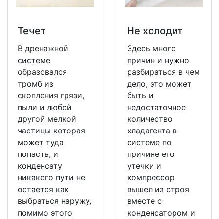
Течет
Не холодит
В дренажной
Здесь много
системе
причин и нужно
образовался
разбираться в чем
тромб из
дело, это может
скопления грязи,
быть и
пыли и любой
недостаточное
другой мелкой
количество
частицы которая
хладагента в
может туда
системе по
попасть, и
причине его
конденсату
утечки и
никакого пути не
компрессор
остается как
вышел из строя
выбраться наружу,
вместе с
помимо этого
конденсатором и