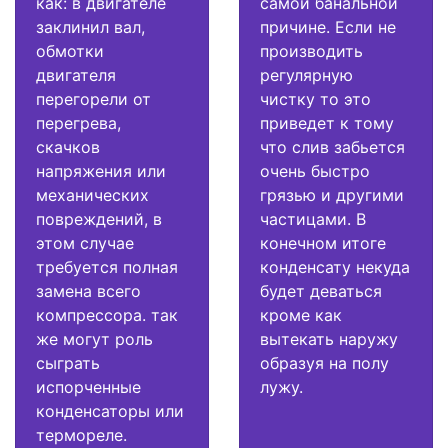
как: в двигателе
самой банальной
заклинил вал,
причине. Если не
обмотки
производить
двигателя
регулярную
перегорели от
чистку то это
перегрева,
приведет к тому
скачков
что слив забьется
напряжения или
очень быстро
механических
грязью и другими
повреждений, в
частицами. В
этом случае
конечном итоге
требуется полная
конденсату некуда
замена всего
будет деваться
компрессора. так
кроме как
же могут роль
вытекать наружу
сыграть
образуя на полу
испорченные
лужу.
конденсаторы или
термореле.