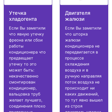
Утечка
Двигателя
хладогента
жалюзи
Если Вы заметили
Если Вы заметили
что явную утечку
что шторка
фреона или сбои
жалюзи
работы
кондиционера не
кондиционера что
передвигается в
предвещает
процессе
утечку то это
охлаждения
может быть:
воздуха и в
некачественно
ручную направляя
смонтирован
поток воздуха не
кондиционер,
происходит ни
вальцовка труб
каких движений,
желает лучшего,
то тут явно вышел
соединения плохо
из строя