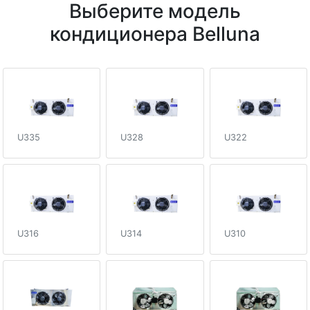
Выберите модель
кондиционера Belluna
U335
U328
U322
U316
U314
U310