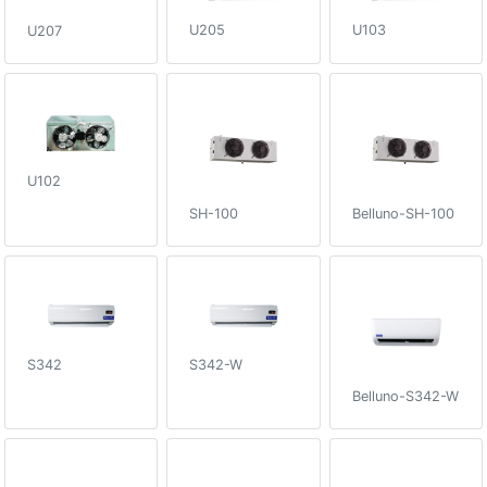
U205
U103
U207
U102
SH-100
Belluno-SH-100
S342
S342-W
Belluno-S342-W