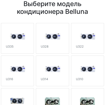
Выберите модель
кондиционера Belluna
U335
U328
U322
U316
U314
U310