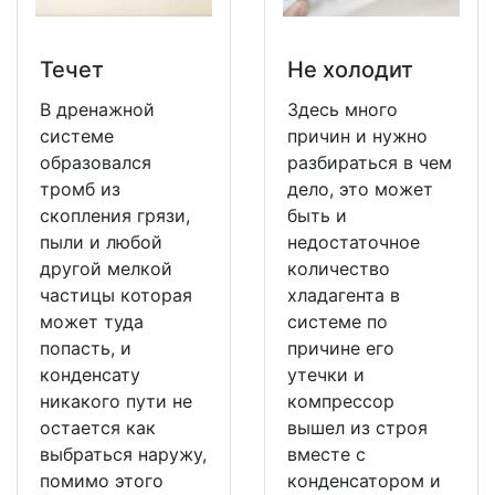
Течет
Не холодит
В дренажной
Здесь много
системе
причин и нужно
образовался
разбираться в чем
тромб из
дело, это может
скопления грязи,
быть и
пыли и любой
недостаточное
другой мелкой
количество
частицы которая
хладагента в
может туда
системе по
попасть, и
причине его
конденсату
утечки и
никакого пути не
компрессор
остается как
вышел из строя
выбраться наружу,
вместе с
помимо этого
конденсатором и