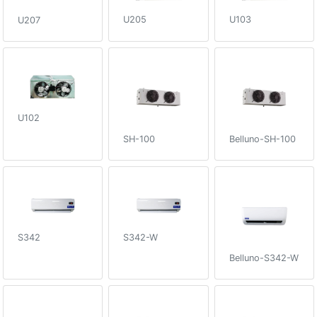
U205
U103
U207
U102
SH-100
Belluno-SH-100
S342
S342-W
Belluno-S342-W