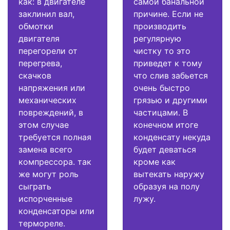
как: в двигателе
самой банальной
заклинил вал,
причине. Если не
обмотки
производить
двигателя
регулярную
перегорели от
чистку то это
перегрева,
приведет к тому
скачков
что слив забьется
напряжения или
очень быстро
механических
грязью и другими
повреждений, в
частицами. В
этом случае
конечном итоге
требуется полная
конденсату некуда
замена всего
будет деваться
компрессора. так
кроме как
же могут роль
вытекать наружу
сыграть
образуя на полу
испорченные
лужу.
конденсаторы или
термореле.