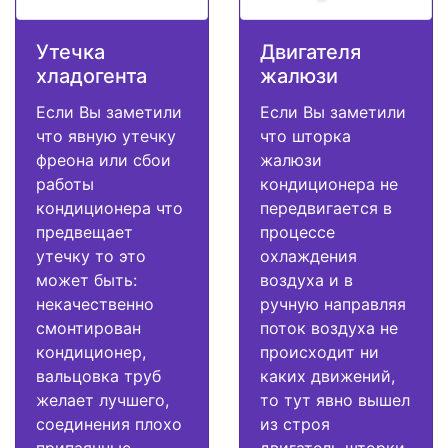
Утечка
Двигателя
хладогента
жалюзи
Если Вы заметили
Если Вы заметили
что явную утечку
что шторка
фреона или сбои
жалюзи
работы
кондиционера не
кондиционера что
передвигается в
предвещает
процессе
утечку то это
охлаждения
может быть:
воздуха и в
некачественно
ручную направляя
смонтирован
поток воздуха не
кондиционер,
происходит ни
вальцовка труб
каких движений,
желает лучшего,
то тут явно вышел
соединения плохо
из строя