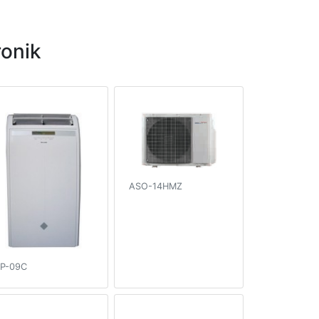
onik
ASO-14HMZ
P-09C