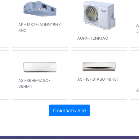
AFH18K3HIAUHN18NK
A
3HO
3
AUHN-12NK1AO
ASI-18HS1ASO-18HS1
ASI-36HM4ASO-
36HM4
A
Показать всё