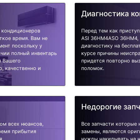
Диагностика к
 кондиционеров
Перед тем как приступ
ткое время. Вам не
ASI 36HM4ASO 36HM4, 
мент поскольку у
диагностику на беспла
ичии полный инвентарь
курсе причины неиспра
я Вашего
придется повторно выз
, качественно и
поломок.
Недорогие зап
ом всех нюансов,
Все запчасти которые 
время прибытия
замены, являются ориг
я.
нужды накидывать на н