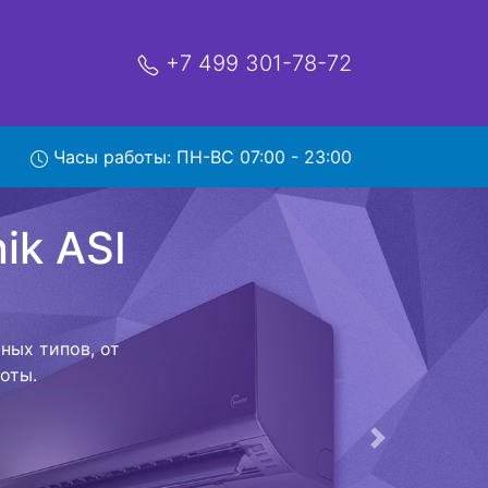
+7 499 301-78-72
 ASI
Часы работы: ПН-ВС 07:00 - 23:00
ервис
ой которая
риезжает в
 договор с
о в сервисный
ый к работе
Следующая