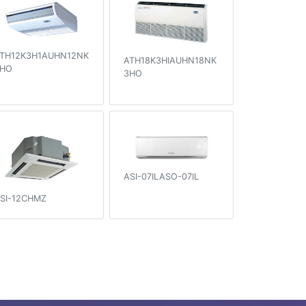
TH12K3H1AUHN12NK
ATH18K3HIAUHN18NK
HO
3HO
ASI-07ILASO-07IL
SI-12CHMZ