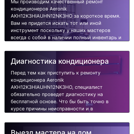
Мы производим качественный ремонт
кондиционеров Aeronik
AKH12K3HIAUHN12NK3HO за короткое время.
Вам не придется искать тот или иной
инструмент поскольку у наших мастеров
всегда с собой в наличии полный инвентарь и
все самые неоходимые запчасти для Вашего
кондиционера. Отремонтируем быстро,
качественно и недорого.
Диагностика кондиционера
Перед тем как приступить к ремонту
кондиционера Aeronik
AKH12K3HIAUHN12NK3HO, специалист
обязательно проведет диагностику на
бесплатной основе. Что бы быть точно в
курсе причины неисправности и в
дальнейшем Вам не придется повторно
вызывать мастера для поиска других
поломок.
Выезд мастера на дом