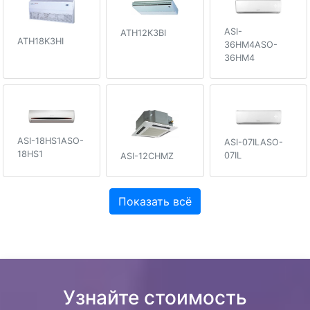
ASI-
ATH12K3BI
ATH18K3HI
36HM4ASO-
36HM4
ASI-18HS1ASO-
ASI-07ILASO-
18HS1
07IL
ASI-12CHMZ
Показать всё
Узнайте стоимость