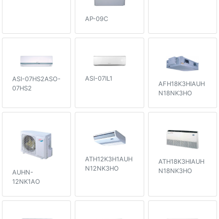
AP-09C
ASI-07IL1
ASI-07HS2ASO-
AFH18K3HIAUH
07HS2
N18NK3HO
ATH12K3H1AUH
ATH18K3HIAUH
N12NK3HO
N18NK3HO
AUHN-
12NK1AO