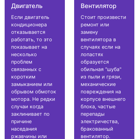
Двигатель
Вентилятор
Если двигатель
Стоит произвести
кондиционера
ремонт или
отказывается
замену
работать, то это
вентилятора в
показывает на
случаях если на
несколько
лопастях
проблем
образуется
связанных с
обильная "шуба"
коротким
из пыли и грязи,
замыканием или
механические
обрывом обмоток
повреждения на
мотора. Не редки
корпусе внешнего
случаи когда
блока, частые
заклинивает по
перепады
причине
электричества,
наседания
бракованный
ржавчины или
вентилятор.