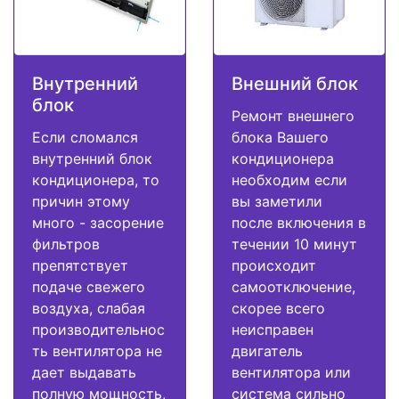
Внутренний
Внешний блок
блок
Ремонт внешнего
Если сломался
блока Вашего
внутренний блок
кондиционера
кондиционера, то
необходим если
причин этому
вы заметили
много - засорение
после включения в
фильтров
течении 10 минут
препятствует
происходит
подаче свежего
самоотключение,
воздуха, слабая
скорее всего
производительнос
неисправен
ть вентилятора не
двигатель
дает выдавать
вентилятора или
полную мощность,
система сильно