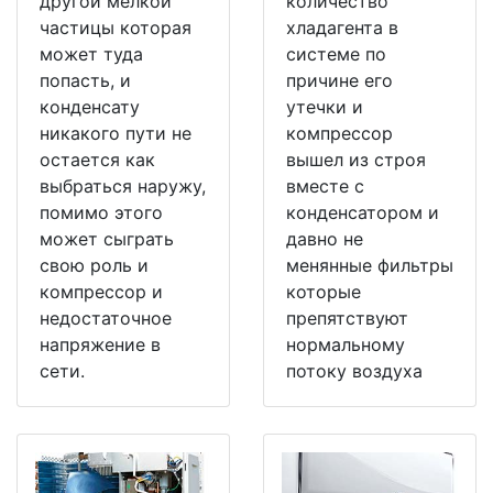
другой мелкой
количество
частицы которая
хладагента в
может туда
системе по
попасть, и
причине его
конденсату
утечки и
никакого пути не
компрессор
остается как
вышел из строя
выбраться наружу,
вместе с
помимо этого
конденсатором и
может сыграть
давно не
свою роль и
менянные фильтры
компрессор и
которые
недостаточное
препятствуют
напряжение в
нормальному
сети.
потоку воздуха