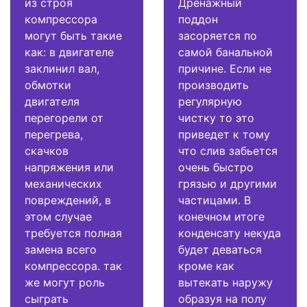
из строя
Дренажный
компрессора
поддон
могут быть такие
засоряется по
как: в двигателе
самой банальной
заклинил вал,
причине. Если не
обмотки
производить
двигателя
регулярную
перегорели от
чистку то это
перегрева,
приведет к тому
скачков
что слив забьется
напряжения или
очень быстро
механических
грязью и другими
повреждений, в
частицами. В
этом случае
конечном итоге
требуется полная
конденсату некуда
замена всего
будет деваться
компрессора. так
кроме как
же могут роль
вытекать наружу
сыграть
образуя на полу