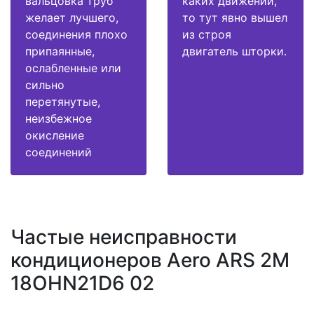
вальцовка труб
каких движений,
желает лучшего,
то тут явно вышел
соединения плохо
из строя
припаянные,
двигатель шторки.
ослабленные или
сильно
перетянутые,
неизбежное
окисление
соединений
Частые неисправности
кондиционеров Aero ARS 2M
18OHN21D6 02