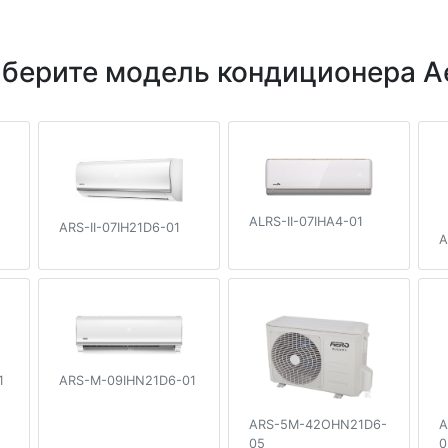
берите модель кондиционера A
ALRS-II-07IHA4-01
ARS-II-07IH21D6-01
1
A
1
ARS-M-09IHN21D6-01
ARS-5M-42OHN21D6-
A
05
0