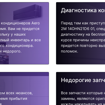
Диагностика к
 кондиционеров Aero
Перед тем как приступ
мя. Вам не придется
2M 14OHN21D6 01, спец
ольку у наших
диагностику на беспла
олный инвентарь и все
курсе причины неиспра
го кондиционера.
придется повторно выз
и недорого.
поломок.
Недорогие зап
ом всех нюансов,
Все запчасти которые 
время прибытия
замены, являются ориг
я.
нужды накидывать на н