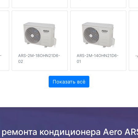
-
ARS-2M-18OHN21D6-
ARS-2M-14OHN21D6-
-
02
01
Показать всё
 ремонта кондиционера Aero A