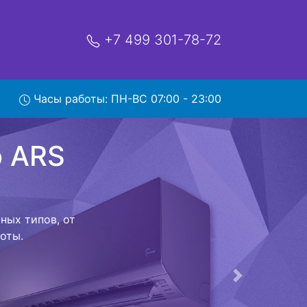
+7 499 301-78-72
S 2M
Часы работы: ПН-ВС 07:00 - 23:00
вис
ой которая
риезжает в
 договор с
о в сервисный
ый к работе
Следующая