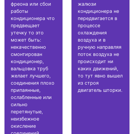
фреона или сбои
жалюзи
работы
кондиционера не
кондиционера что
передвигается в
предвещает
процессе
утечку то это
охлаждения
может быть:
воздуха и в
некачественно
ручную направляя
смонтирован
поток воздуха не
кондиционер,
происходит ни
вальцовка труб
каких движений,
желает лучшего,
то тут явно вышел
соединения плохо
из строя
припаянные,
двигатель шторки.
ослабленные или
сильно
перетянутые,
неизбежное
окисление
соединений