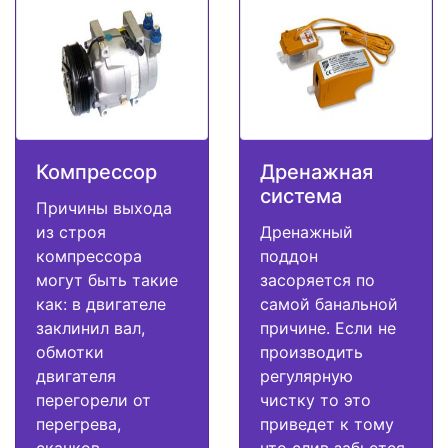
Компрессор
Дренажная
система
Причины выхода
из строя
Дренажный
компрессора
поддон
могут быть такие
засоряется по
как: в двигателе
самой банальной
заклинил вал,
причине. Если не
обмотки
производить
двигателя
регулярную
перегорели от
чистку то это
перегрева,
приведет к тому
скачков
что слив забьется