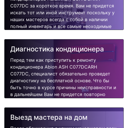
C077DC за короткое время. Вам не придется
искать тот или иной инструмент поскольку у
наших мастеров всегда с собой в наличии
полный инвентарь и все самые неоходимые
запчасти для Вашего кондиционера.
Отремонтируем быстро, качественно и
недорого.
Диагностика кондиционера
Перед тем как приступить к ремонту
кондиционера Abion ASH C077DCARH
C077DC, специалист обязательно проведет
диагностику на бесплатной основе. Что бы
быть точно в курсе причины неисправности и
в дальнейшем Вам не придется повторно
вызывать мастера для поиска других
поломок.
Выезд мастера на дом