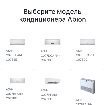
Выберите модель
кондиционера Abion
ASH-
ASH-
ASH-
C078BEARH-
C078DCARH-
C077DCARH-
C078BE
C078DC
C077DC
ASH-
ASH-
C077BEARH-
C076BEARH-
C077BE
C076BE
AFH-
187BEAUH-