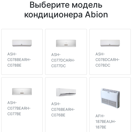
Выберите модель
кондиционера Abion
ASH-
ASH-
ASH-
C078BEARH-
C078DCARH-
C077DCARH-
C078BE
C078DC
C077DC
ASH-
ASH-
C077BEARH-
C076BEARH-
C077BE
C076BE
AFH-
187BEAUH-
187BE