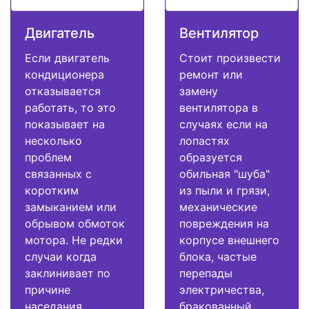
Двигатель
Вентилятор
Если двигатель
Стоит произвести
кондиционера
ремонт или
отказывается
замену
работать, то это
вентилятора в
показывает на
случаях если на
несколько
лопастях
проблем
образуется
связанных с
обильная "шуба"
коротким
из пыли и грязи,
замыканием или
механические
обрывом обмоток
повреждения на
мотора. Не редки
корпусе внешнего
случаи когда
блока, частые
заклинивает по
перепады
причине
электричества,
наседания
бракованный