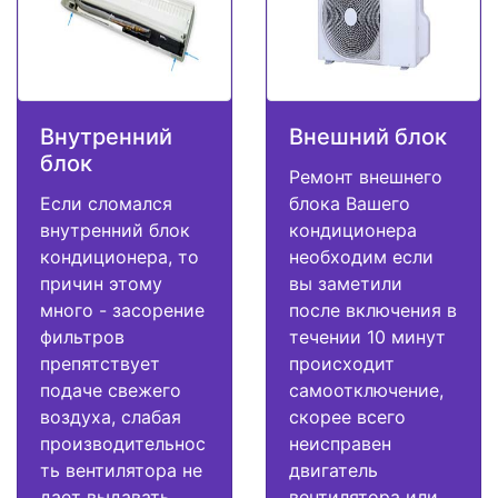
Внутренний
Внешний блок
блок
Ремонт внешнего
Если сломался
блока Вашего
внутренний блок
кондиционера
кондиционера, то
необходим если
причин этому
вы заметили
много - засорение
после включения в
фильтров
течении 10 минут
препятствует
происходит
подаче свежего
самоотключение,
воздуха, слабая
скорее всего
производительнос
неисправен
ть вентилятора не
двигатель
дает выдавать
вентилятора или