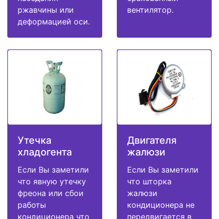
ржавчины или
вентилятор.
деформацией оси.
Утечка
Двигателя
хладогента
жалюзи
Если Вы заметили
Если Вы заметили
что явную утечку
что шторка
фреона или сбои
жалюзи
работы
кондиционера не
кондиционера что
передвигается в