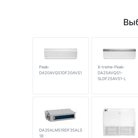
Выб
Peak-
X-treme-Peak-
DA20AVQS1DF20AVS1
DA25AVQS1-
SLDF25AVS1-L
DA35ALMS1RDF35ALS
1R