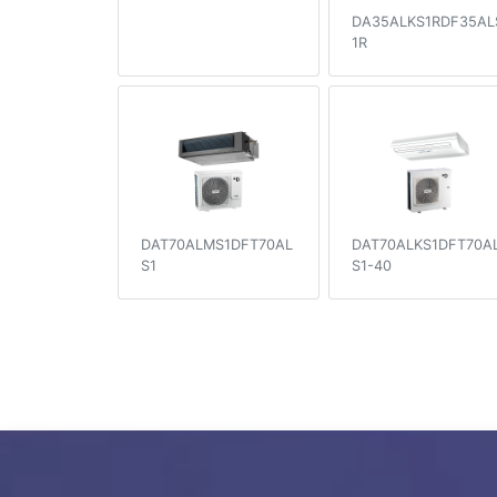
DA35ALKS1RDF35AL
1R
DAT70ALMS1DFT70AL
DAT70ALKS1DFT70A
S1
S1-40