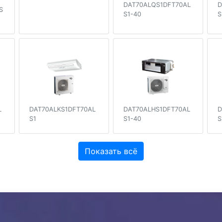
DAT70ALQS1DFT70AL
D
S
S1-40
S
L
DAT70ALKS1DFT70AL
DAT70ALHS1DFT70AL
D
S1
S1-40
S
Показать всё