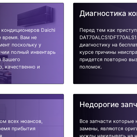
Диагностика к
кондиционеров Daichi
Перед тем как приступ
 время. Вам не
DAT70ALCS1DFT70ALS1 
мент поскольку у
диагностику на беспла
ичии полный инвентарь
курсе причины неиспра
я Вашего
придется повторно выз
, качественно и
поломок.
Недорогие зап
ом всех нюансов,
Все запчасти которые 
время прибытия
замены, являются ориг
я.
нужды накидывать на н