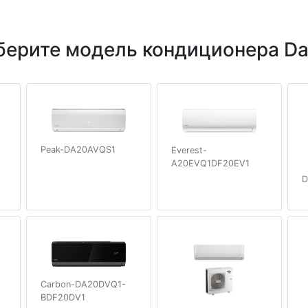
ерите модель кондиционера Da
Peak-DA20AVQS1
Everest-
A20EVQ1DF20EV1
D
Carbon-DA20DVQ1-
BDF20DV1