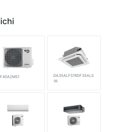
ichi
DA35ALFS1RDF35ALS
F40A2MS1
1R