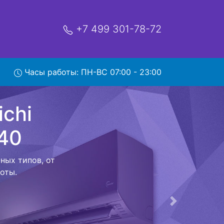
+7 499 301-78-72
i
зом в
Часы работы: ПН-ВС 07:00 - 23:00
ой которая
риезжает в
 договор с
о в сервисный
ый к работе
Следующая