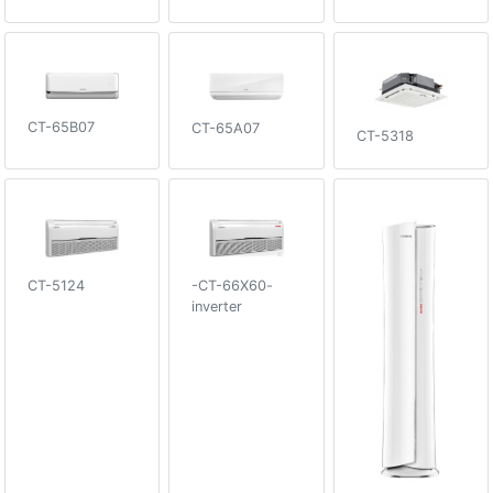
CT-65B07
CT-65A07
CT-5318
CT-5124
-CT-66X60-
inverter