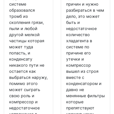
системе
причин и нужно
образовался
разбираться в чем
тромб из
дело, это может
скопления грязи,
быть и
пыли и любой
недостаточное
другой мелкой
количество
частицы которая
хладагента в
может туда
системе по
попасть, и
причине его
конденсату
утечки и
никакого пути не
компрессор
остается как
вышел из строя
выбраться наружу,
вместе с
помимо этого
конденсатором и
может сыграть
давно не
свою роль и
менянные фильтры
компрессор и
которые
недостаточное
препятствуют
напряжение в
нормальному